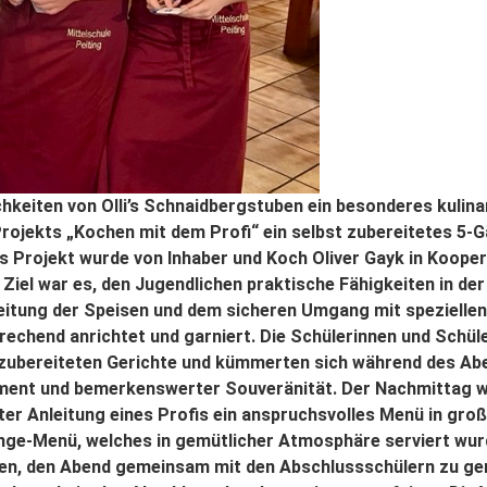
keiten von Olli’s Schnaidbergstuben ein besonderes kulinar
Projekts „Kochen mit dem Profi“ ein selbst zubereitetes 5
Projekt wurde von Inhaber und Koch Oliver Gayk in Koopera
 Ziel war es, den Jugendlichen praktische Fähigkeiten in de
reitung der Speisen und dem sicheren Umgang mit speziell
sprechend anrichtet und garniert. Die Schülerinnen und Sch
t zubereiteten Gerichte und kümmerten sich während des Ab
ent und bemerkenswerter Souveränität. Der Nachmittag wa
ter Anleitung eines Profis ein anspruchsvolles Menü in gr
änge-Menü, welches in gemütlicher Atmosphäre serviert wurd
den, den Abend gemeinsam mit den Abschlussschülern zu gen